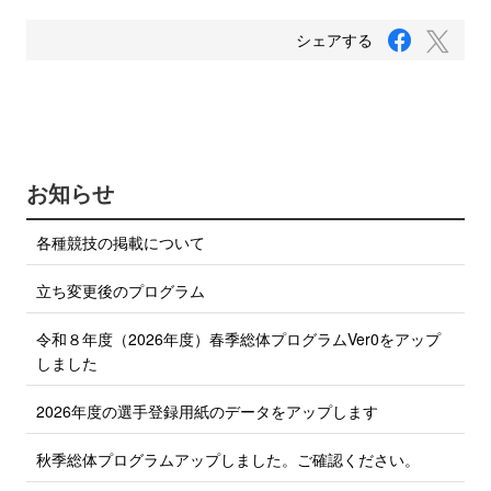
F
T
シェアする
a
w
c
i
e
b
t
o
t
o
e
k
で
r
お知らせ
シ
で
ェ
ア
シ
各種競技の掲載について
す
ェ
る
ア
立ち変更後のプログラム
す
る
令和８年度（2026年度）春季総体プログラムVer0をアップ
しました
2026年度の選手登録用紙のデータをアップします
秋季総体プログラムアップしました。ご確認ください。