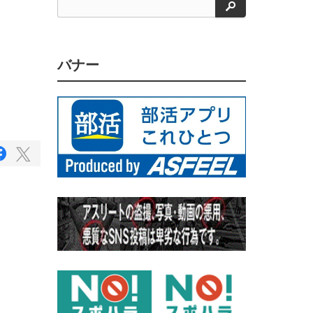
検
索
バナー
F
T
a
w
c
i
e
b
t
o
t
o
e
k
で
r
シ
で
ェ
ア
シ
す
ェ
る
ア