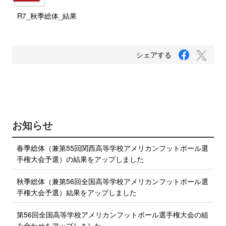
R7_秋季総体_結果
F
T
シェアする
a
w
c
i
e
b
t
o
t
o
e
k
で
r
お知らせ
シ
で
ェ
ア
シ
春季総体（兼第55回関西高等学校アメリカンフットボール選
す
ェ
る
手権大会予選）の結果をアップしました
ア
す
秋季総体（兼第56回全国高等学校アメリカンフットボール選
る
手権大会予選）結果をアップしました
第56回全国高等学校アメリカンフットボール選手権大会の組
み合わせをアップしました