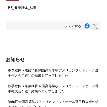
R8_春季総体_結果
F
T
シェアする
a
w
c
i
e
b
t
o
t
o
e
k
で
r
お知らせ
シ
で
ェ
ア
シ
春季総体（兼第55回関西高等学校アメリカンフットボール選
す
ェ
る
手権大会予選）の結果をアップしました
ア
す
秋季総体（兼第56回全国高等学校アメリカンフットボール選
る
手権大会予選）結果をアップしました
第56回全国高等学校アメリカンフットボール選手権大会の組
み合わせをアップしました