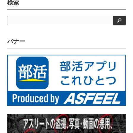
検索
検
索
バナー