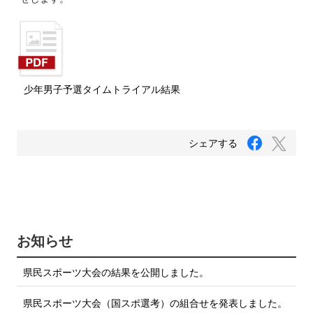
少年男子予選タイムトライアル結果
F
T
シェアする
a
w
c
i
e
b
t
o
t
o
e
k
で
r
お知らせ
シ
で
ェ
ア
シ
県民スポーツ大会の結果を公開しました。
す
ェ
る
ア
県民スポーツ大会（国スポ選考）の組合せを発表しました。
す