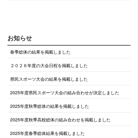
w
c
i
e
b
t
o
t
o
e
k
で
r
お知らせ
シ
で
ェ
ア
シ
春季総体の結果を掲載しました
す
ェ
る
ア
２０２６年度の大会日程を掲載しました
す
る
県民スポーツ大会の結果を掲載しました
2025年度県民スポーツ大会の組み合わせが決定しました
2025年度秋季総体の結果を掲載しました
2025年度秋季高校総体の組み合わせを掲載しました
2025年度春季総体結果を掲載しました