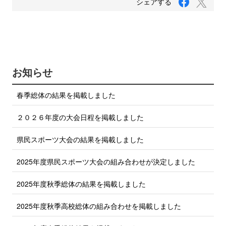
T
シェアする
a
w
c
i
e
b
t
o
t
o
e
k
で
r
お知らせ
シ
で
ェ
ア
シ
春季総体の結果を掲載しました
す
ェ
る
ア
２０２６年度の大会日程を掲載しました
す
る
県民スポーツ大会の結果を掲載しました
2025年度県民スポーツ大会の組み合わせが決定しました
2025年度秋季総体の結果を掲載しました
2025年度秋季高校総体の組み合わせを掲載しました